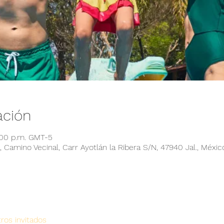
ación
:00 p.m. GMT-5
 Camino Vecinal, Carr Ayotlán la Ribera S/N, 47940 Jal., Méxic
ros invitados