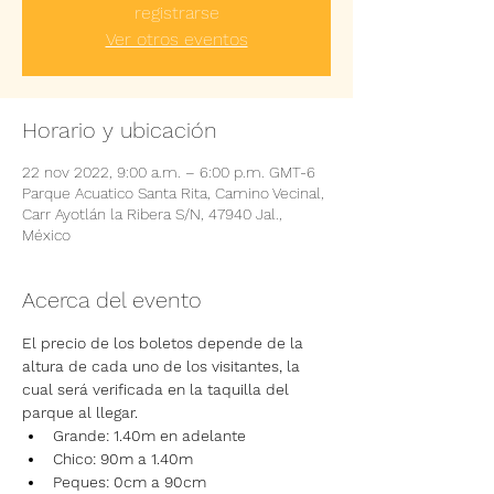
registrarse
Ver otros eventos
Horario y ubicación
22 nov 2022, 9:00 a.m. – 6:00 p.m. GMT-6
Parque Acuatico Santa Rita, Camino Vecinal,
Carr Ayotlán la Ribera S/N, 47940 Jal.,
México
Acerca del evento
El precio de los boletos depende de la 
altura de cada uno de los visitantes, la 
cual será verificada en la taquilla del 
parque al llegar.
Grande: 1.40m en adelante
Chico: 90m a 1.40m
Peques: 0cm a 90cm