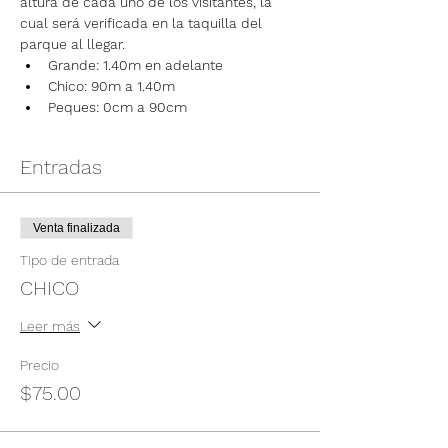
altura de cada uno de los visitantes, la 
cual será verificada en la taquilla del 
parque al llegar.
Grande: 1.40m en adelante
Chico: 90m a 1.40m
Peques: 0cm a 90cm
Entradas
Venta finalizada
Tipo de entrada
CHICO
Leer más
Precio
$75.00