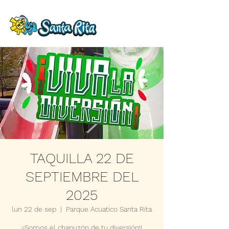
TAQUILLA 22 DE
SEPTIEMBRE DEL
2025
lun 22 de sep
  |  
Parque Acuatico Santa Rita
¡¡Somos el chapuzón de tu diversión!!