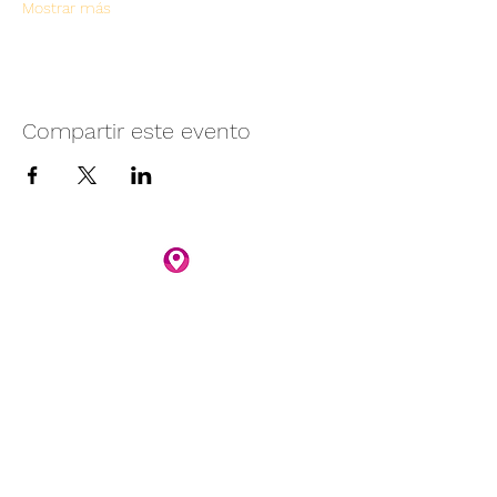
Mostrar más
Compartir este evento
Camino vecinal S/N Ayotlán-La
Rivera.
Santa Rita, Ayotlán, Jal.
C.P. 47940
3481074159
3481074295
Whatsapp 3481074247