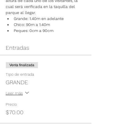
altura de cada uno de los visitantes, la 
cual será verificada en la taquilla del 
parque al llegar.
Grande: 1.40m en adelante
Chico: 90m a 1.40m
Peques: 0cm a 90cm
Entradas
Venta finalizada
Tipo de entrada
GRANDE
Leer más
Precio
$70.00