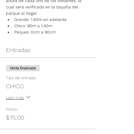
altura de cada uno de los visitantes, la 
cual será verificada en la taquilla del 
parque al llegar.
Grande: 1.40m en adelante
Chico: 90m a 1.40m
Peques: 0cm a 90cm
Entradas
Venta finalizada
Tipo de entrada
CHICO
Leer más
Precio
$75.00