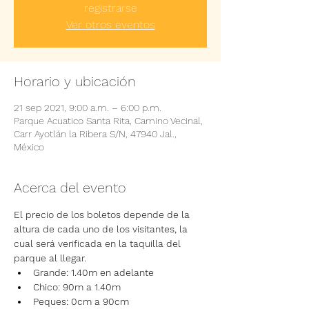
registrarse
Ver otros eventos
Horario y ubicación
21 sep 2021, 9:00 a.m. – 6:00 p.m.
Parque Acuatico Santa Rita, Camino Vecinal,
Carr Ayotlán la Ribera S/N, 47940 Jal.,
México
Acerca del evento
El precio de los boletos depende de la 
altura de cada uno de los visitantes, la 
cual será verificada en la taquilla del 
parque al llegar.
Grande: 1.40m en adelante
Chico: 90m a 1.40m
Peques: 0cm a 90cm