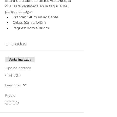
altura de cada uno de los visitantes, la 
cual será verificada en la taquilla del 
parque al llegar.
Grande: 1.40m en adelante
Chico: 90m a 1.40m
Peques: 0cm a 90cm
Entradas
Venta finalizada
Tipo de entrada
CHICO
Leer más
Precio
$0.00