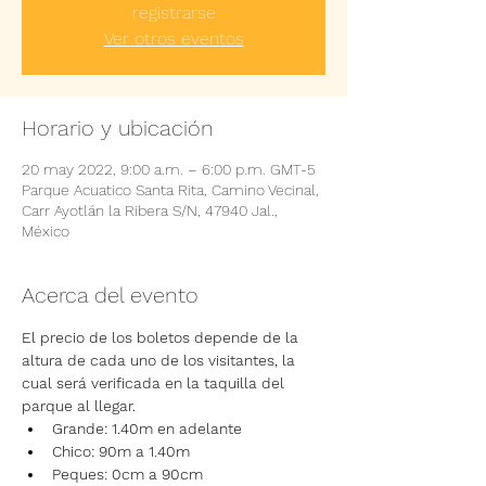
registrarse
Ver otros eventos
Horario y ubicación
20 may 2022, 9:00 a.m. – 6:00 p.m. GMT-5
Parque Acuatico Santa Rita, Camino Vecinal,
Carr Ayotlán la Ribera S/N, 47940 Jal.,
México
Acerca del evento
El precio de los boletos depende de la 
altura de cada uno de los visitantes, la 
cual será verificada en la taquilla del 
parque al llegar.
Grande: 1.40m en adelante
Chico: 90m a 1.40m
Peques: 0cm a 90cm