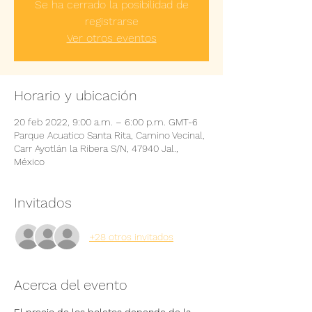
Se ha cerrado la posibilidad de
registrarse
Ver otros eventos
Horario y ubicación
20 feb 2022, 9:00 a.m. – 6:00 p.m. GMT-6
Parque Acuatico Santa Rita, Camino Vecinal,
Carr Ayotlán la Ribera S/N, 47940 Jal.,
México
Invitados
+28 otros invitados
Acerca del evento