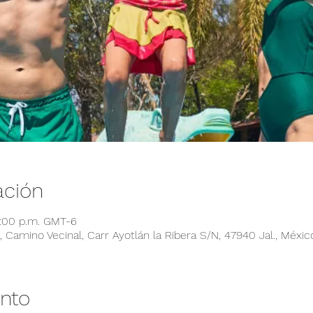
ación
6:00 p.m. GMT-6
 Camino Vecinal, Carr Ayotlán la Ribera S/N, 47940 Jal., Méxic
ento