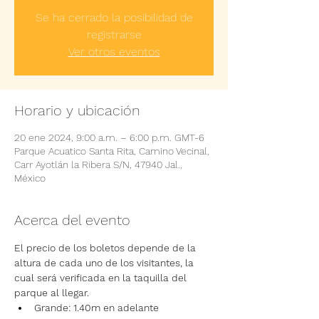
Se ha cerrado la posibilidad de
registrarse
Ver otros eventos
Horario y ubicación
20 ene 2024, 9:00 a.m. – 6:00 p.m. GMT-6
Parque Acuatico Santa Rita, Camino Vecinal,
Carr Ayotlán la Ribera S/N, 47940 Jal.,
México
Acerca del evento
El precio de los boletos depende de la 
altura de cada uno de los visitantes, la 
cual será verificada en la taquilla del 
parque al llegar.
Grande: 1.40m en adelante