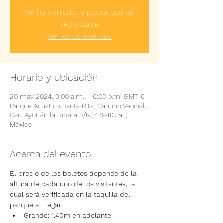
Se ha cerrado la posibilidad de
registrarse
Ver otros eventos
Horario y ubicación
20 may 2024, 9:00 a.m. – 6:00 p.m. GMT-6
Parque Acuatico Santa Rita, Camino Vecinal,
Carr Ayotlán la Ribera S/N, 47940 Jal.,
México
Acerca del evento
El precio de los boletos depende de la 
altura de cada uno de los visitantes, la 
cual será verificada en la taquilla del 
parque al llegar.
Grande: 1.40m en adelante