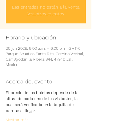
Las entradas no están a la venta
Ver otros eventos
Horario y ubicación
20 jun 2026, 9:00 a.m. – 6:00 p.m. GMT-6
Parque Acuatico Santa Rita, Camino Vecinal,
Carr Ayotlán la Ribera S/N, 47940 Jal.,
México
Acerca del evento
El precio de los boletos depende de la 
altura de cada uno de los visitantes, la 
cual será verificada en la taquilla del 
parque al llegar.
Mostrar más