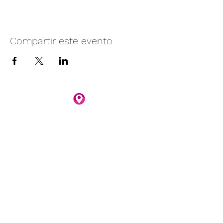
Compartir este evento
Camino vecinal S/N Ayotlán-La
Rivera.
Santa Rita, Ayotlán, Jal.
C.P. 47940
3481074159
3481074295
Whatsapp 3481074247
parqueacuaticosantarita@hotmail.com