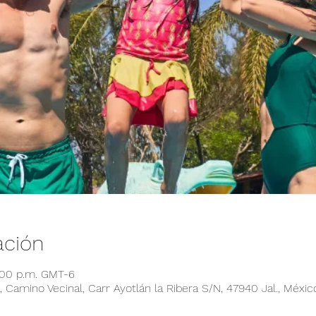
ación
:00 p.m. GMT-6
 Camino Vecinal, Carr Ayotlán la Ribera S/N, 47940 Jal., Méxic