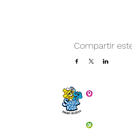
Compartir est
Camino vecinal S
Rivera. Santa Rita,
C.P. 47940
3481074159
3481074295