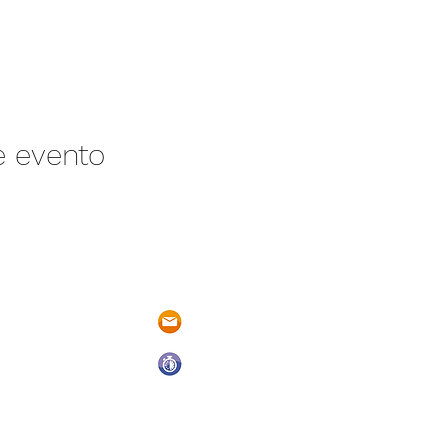
e evento
/N Ayotlán-La
parqueacuaticosantarita@hotmail.
 Ayotlán, Jal.
Abrimos todos los días del año
De Domingo a Sábado
9:00 a.m. a 6:00 p.m.