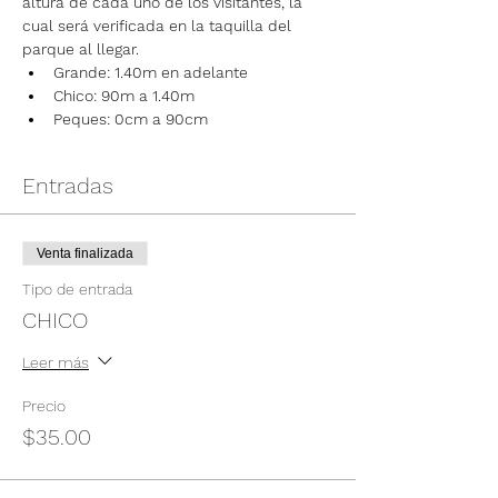
altura de cada uno de los visitantes, la 
cual será verificada en la taquilla del 
parque al llegar.
Grande: 1.40m en adelante
Chico: 90m a 1.40m
Peques: 0cm a 90cm
Entradas
Venta finalizada
Tipo de entrada
CHICO
Leer más
Precio
$35.00