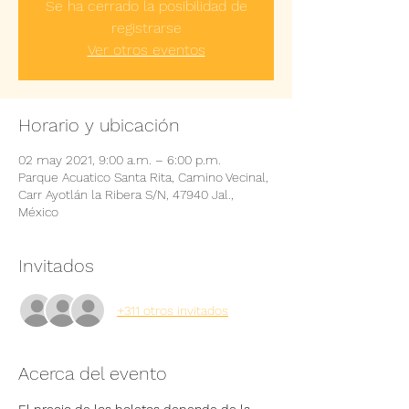
Se ha cerrado la posibilidad de
registrarse
Ver otros eventos
Horario y ubicación
02 may 2021, 9:00 a.m. – 6:00 p.m.
Parque Acuatico Santa Rita, Camino Vecinal,
Carr Ayotlán la Ribera S/N, 47940 Jal.,
México
Invitados
+311 otros invitados
Acerca del evento