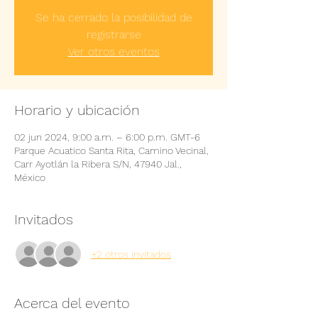
Se ha cerrado la posibilidad de
registrarse
Ver otros eventos
Horario y ubicación
02 jun 2024, 9:00 a.m. – 6:00 p.m. GMT-6
Parque Acuatico Santa Rita, Camino Vecinal,
Carr Ayotlán la Ribera S/N, 47940 Jal.,
México
Invitados
+2 otros invitados
Acerca del evento