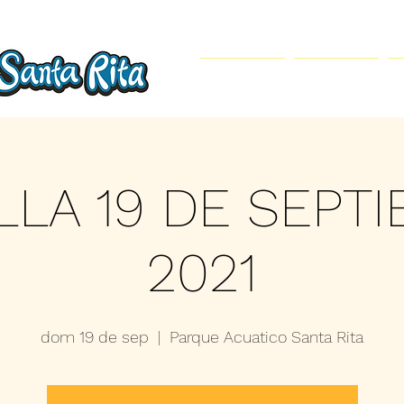
Inicio
Parque Acuático
LLA 19 DE SEPT
2021
dom 19 de sep
  |  
Parque Acuatico Santa Rita