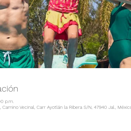
ación
00 p.m.
 Camino Vecinal, Carr Ayotlán la Ribera S/N, 47940 Jal., Méxic