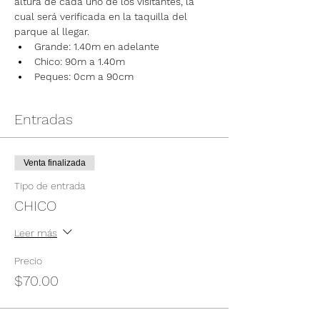
altura de cada uno de los visitantes, la 
cual será verificada en la taquilla del 
parque al llegar.
Grande: 1.40m en adelante
Chico: 90m a 1.40m
Peques: 0cm a 90cm
Entradas
Venta finalizada
Tipo de entrada
CHICO
Leer más
Precio
$70.00