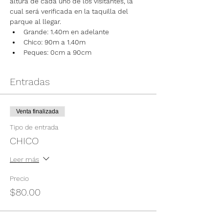
altura de cada uno de los visitantes, la 
cual será verificada en la taquilla del 
parque al llegar.
Grande: 1.40m en adelante
Chico: 90m a 1.40m
Peques: 0cm a 90cm
Entradas
Venta finalizada
Tipo de entrada
CHICO
Leer más
Precio
$80.00