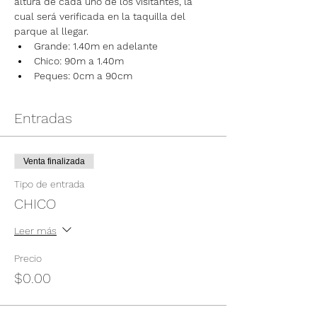
altura de cada uno de los visitantes, la 
cual será verificada en la taquilla del 
parque al llegar.
Grande: 1.40m en adelante
Chico: 90m a 1.40m
Peques: 0cm a 90cm
Entradas
Venta finalizada
Tipo de entrada
CHICO
Leer más
Precio
$0.00