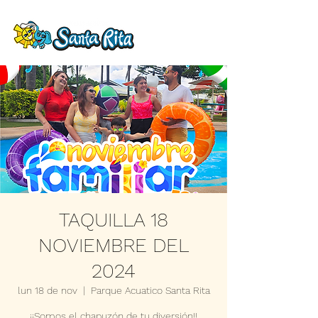
TAQUILLA 18
NOVIEMBRE DEL
2024
lun 18 de nov
  |  
Parque Acuatico Santa Rita
¡¡Somos el chapuzón de tu diversión!!