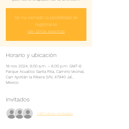
Se ha cerrado la posibilidad de
registrarse
Ver otros eventos
Horario y ubicación
18 nov 2024, 9:00 a.m. – 6:00 p.m. GMT-6
Parque Acuatico Santa Rita, Camino Vecinal,
Carr Ayotlán la Ribera S/N, 47940 Jal.,
México
Invitados
+167 otros invitados