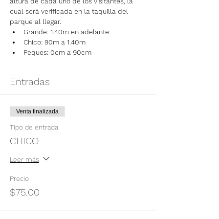
altura de cada uno de los visitantes, la 
cual será verificada en la taquilla del 
parque al llegar.
Grande: 1.40m en adelante
Chico: 90m a 1.40m
Peques: 0cm a 90cm
Entradas
Venta finalizada
Tipo de entrada
CHICO
Leer más
Precio
$75.00