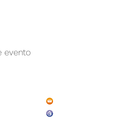
e evento
/N Ayotlán-La
parqueacuaticosantarita@hotmail.
 Ayotlán, Jal.
Abrimos todos los días del año
De Domingo a Sábado
9:00 a.m. a 6:00 p.m.