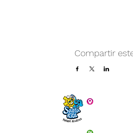
Compartir est
Camino vecinal S
Rivera. Santa Rita,
C.P. 47940
3481074159