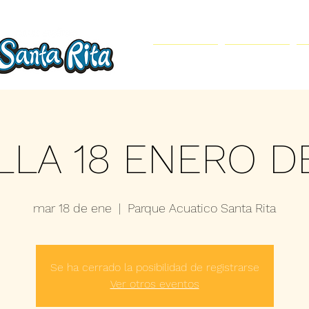
Inicio
Parque Acuático
LLA 18 ENERO D
mar 18 de ene
  |  
Parque Acuatico Santa Rita
Se ha cerrado la posibilidad de registrarse
Ver otros eventos