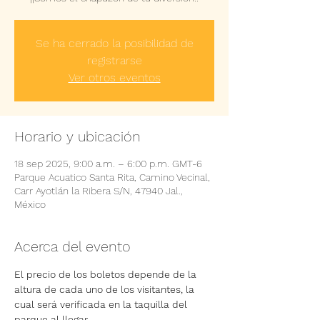
Se ha cerrado la posibilidad de
registrarse
Ver otros eventos
Horario y ubicación
18 sep 2025, 9:00 a.m. – 6:00 p.m. GMT-6
Parque Acuatico Santa Rita, Camino Vecinal,
Carr Ayotlán la Ribera S/N, 47940 Jal.,
México
Acerca del evento
El precio de los boletos depende de la 
altura de cada uno de los visitantes, la 
cual será verificada en la taquilla del 
parque al llegar.