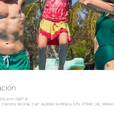
ación
6:00 p.m. GMT-6
 Camino Vecinal, Carr Ayotlán la Ribera S/N, 47940 Jal., Méxic