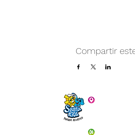
Compartir est
Camino vecinal S
Rivera. Santa Rita,
C.P. 47940
3481074159