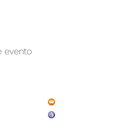
e evento
/N Ayotlán-La
parqueacuaticosantarita@hotmail.
 Ayotlán, Jal.
Abrimos todos los días del año
De Domingo a Sábado
9:00 a.m. a 6:00 p.m.