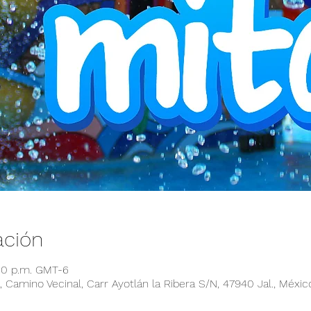
ación
:00 p.m. GMT-6
 Camino Vecinal, Carr Ayotlán la Ribera S/N, 47940 Jal., Méxic