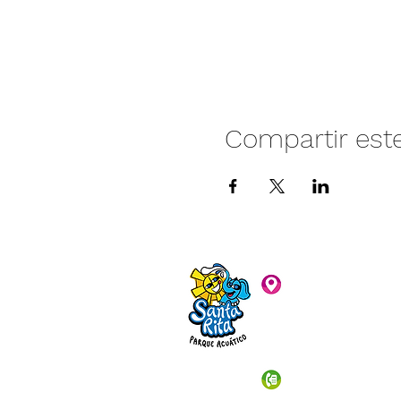
Compartir est
Camino vecinal S
Rivera. Santa Rita,
C.P. 47940
3481074159
3481074295