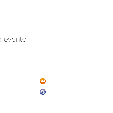
e evento
/N Ayotlán-La
parqueacuaticosantarita@hotmail.
 Ayotlán, Jal.
Abrimos todos los días del año
De Domingo a Sábado
9:00 a.m. a 6:00 p.m.