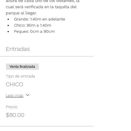
altura de cada uno de los visitantes, la 
cual será verificada en la taquilla del 
parque al llegar.
Grande: 1.40m en adelante
Chico: 90m a 1.40m
Peques: 0cm a 90cm
Entradas
Venta finalizada
Tipo de entrada
CHICO
Leer más
Precio
$80.00