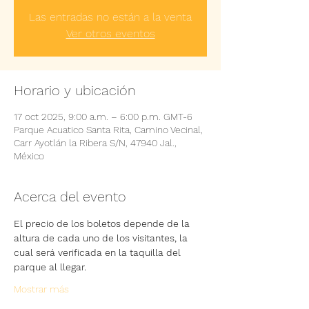
Las entradas no están a la venta
Ver otros eventos
Horario y ubicación
17 oct 2025, 9:00 a.m. – 6:00 p.m. GMT-6
Parque Acuatico Santa Rita, Camino Vecinal,
Carr Ayotlán la Ribera S/N, 47940 Jal.,
México
Acerca del evento
El precio de los boletos depende de la 
altura de cada uno de los visitantes, la 
cual será verificada en la taquilla del 
parque al llegar.
Mostrar más