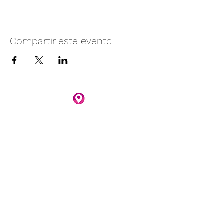
Compartir este evento
Camino vecinal S/N Ayotlán-La
Rivera.
Santa Rita, Ayotlán, Jal.
C.P. 47940
3481074159
3481074295
Whatsapp 3481074247
parqueacuaticosantarita@hotmail.com