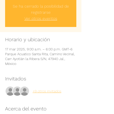
Se ha cerrado la posibilidad de
registrarse
Ver otros eventos
Horario y ubicación
17 mar 2025, 9:00 a.m. – 6:00 p.m. GMT-6
Parque Acuatico Santa Rita, Camino Vecinal,
Carr Ayotlán la Ribera S/N, 47940 Jal.,
México
Invitados
+9 otros invitados
Acerca del evento