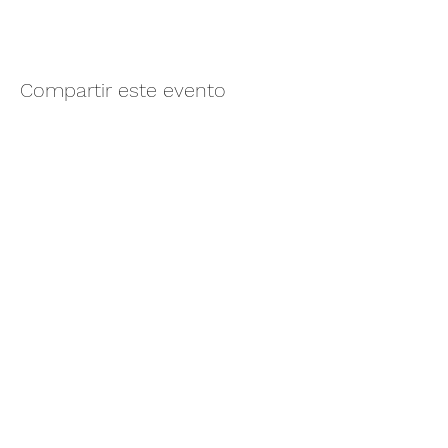
Compartir este evento
Camino vecinal S/N Ayotlán-La
Rivera.
Santa Rita, Ayotlán, Jal.
C.P. 47940
3481074159
3481074295
Whatsapp 3481074247
parqueacuaticosantarita@hotmail.com