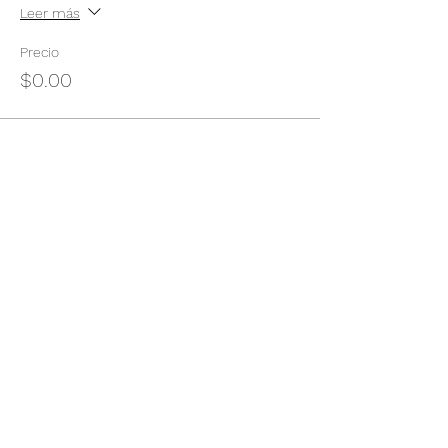
Leer más
Precio
$0.00
Compartir este evento
Camino vecinal S/N Ayotlán-La
Rivera.
Santa Rita, Ayotlán, Jal.
C.P. 47940