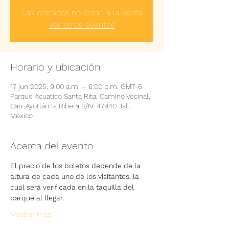
Las entradas no están a la venta
Ver otros eventos
Horario y ubicación
17 jun 2025, 9:00 a.m. – 6:00 p.m. GMT-6
Parque Acuatico Santa Rita, Camino Vecinal,
Carr Ayotlán la Ribera S/N, 47940 Jal.,
México
Acerca del evento
El precio de los boletos depende de la 
altura de cada uno de los visitantes, la 
cual será verificada en la taquilla del 
parque al llegar.
Mostrar más