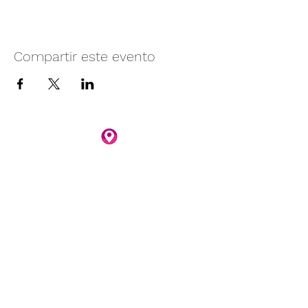
Compartir este evento
Camino vecinal S/N Ayotlán-La
Rivera.
Santa Rita, Ayotlán, Jal.
C.P. 47940
3481074159
3481074295
Whatsapp 3481074247
parqueacuaticosantarita@hotmail.com