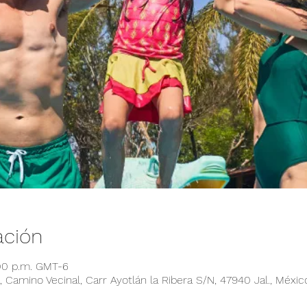
ación
:00 p.m. GMT-6
 Camino Vecinal, Carr Ayotlán la Ribera S/N, 47940 Jal., Méxic