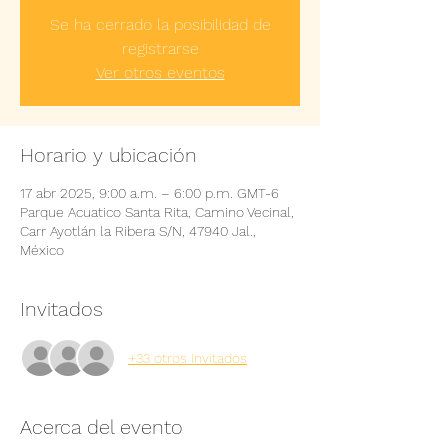
Se ha cerrado la posibilidad de
registrarse
Ver otros eventos
Horario y ubicación
17 abr 2025, 9:00 a.m. – 6:00 p.m. GMT-6
Parque Acuatico Santa Rita, Camino Vecinal,
Carr Ayotlán la Ribera S/N, 47940 Jal.,
México
Invitados
+33 otros invitados
Acerca del evento