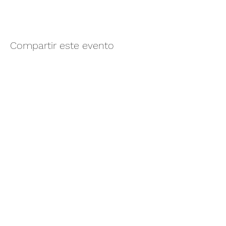
Compartir este evento
Camino vecinal S/N Ayotlán-La
Rivera.
Santa Rita, Ayotlán, Jal.
C.P. 47940
3481074159
3481074295
Whatsapp 3481074247
parqueacuaticosantarita@hotmail.com