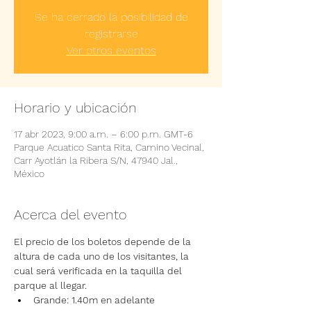
Se ha cerrado la posibilidad de
registrarse
Ver otros eventos
Horario y ubicación
17 abr 2023, 9:00 a.m. – 6:00 p.m. GMT-6
Parque Acuatico Santa Rita, Camino Vecinal,
Carr Ayotlán la Ribera S/N, 47940 Jal.,
México
Acerca del evento
El precio de los boletos depende de la 
altura de cada uno de los visitantes, la 
cual será verificada en la taquilla del 
parque al llegar.
Grande: 1.40m en adelante