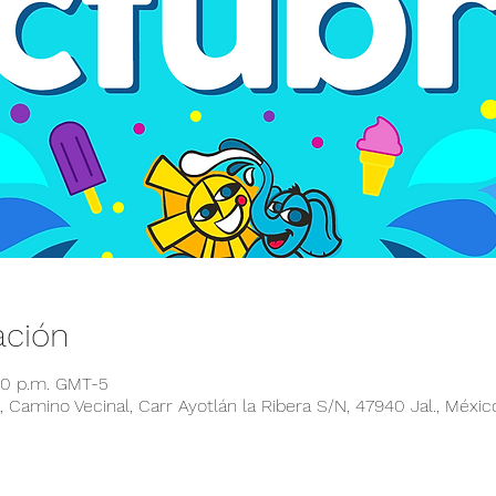
ación
:00 p.m. GMT-5
 Camino Vecinal, Carr Ayotlán la Ribera S/N, 47940 Jal., Méxic