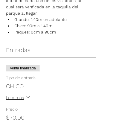
altura de cada uno de los visitantes, la 
cual será verificada en la taquilla del 
parque al llegar.
Grande: 1.40m en adelante
Chico: 90m a 1.40m
Peques: 0cm a 90cm
Entradas
Venta finalizada
Tipo de entrada
CHICO
Leer más
Precio
$70.00