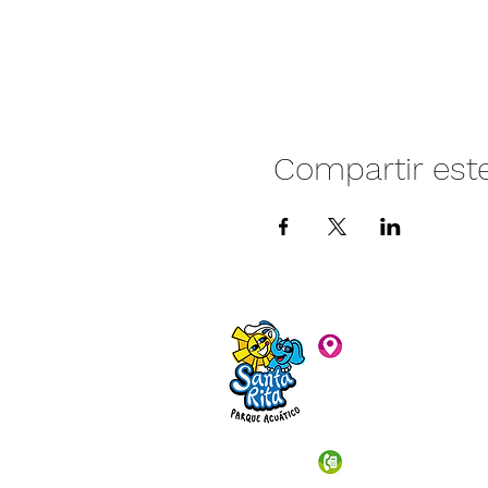
Compartir est
Camino vecinal S
Rivera. Santa Rita,
C.P. 47940
3481074159
3481074295