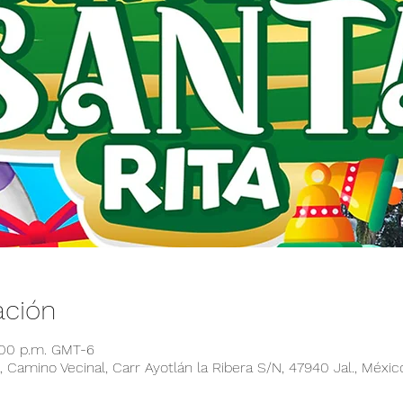
ación
:00 p.m. GMT-6
 Camino Vecinal, Carr Ayotlán la Ribera S/N, 47940 Jal., Méxic