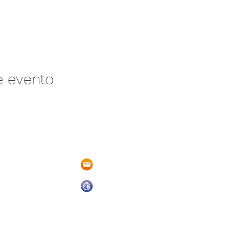
e evento
/N Ayotlán-La
parqueacuaticosantarita@hotmail.
 Ayotlán, Jal.
Abrimos todos los días del año
De Domingo a Sábado
9:00 a.m. a 6:00 p.m.