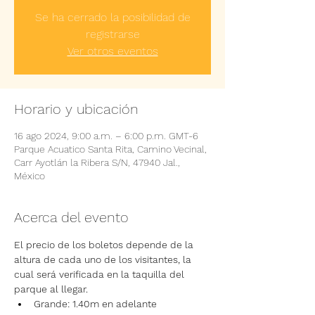
Se ha cerrado la posibilidad de
registrarse
Ver otros eventos
Horario y ubicación
16 ago 2024, 9:00 a.m. – 6:00 p.m. GMT-6
Parque Acuatico Santa Rita, Camino Vecinal,
Carr Ayotlán la Ribera S/N, 47940 Jal.,
México
Acerca del evento
El precio de los boletos depende de la 
altura de cada uno de los visitantes, la 
cual será verificada en la taquilla del 
parque al llegar.
Grande: 1.40m en adelante