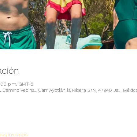
ación
6:00 p.m. GMT-5
 Camino Vecinal, Carr Ayotlán la Ribera S/N, 47940 Jal., Méxic
ros invitados