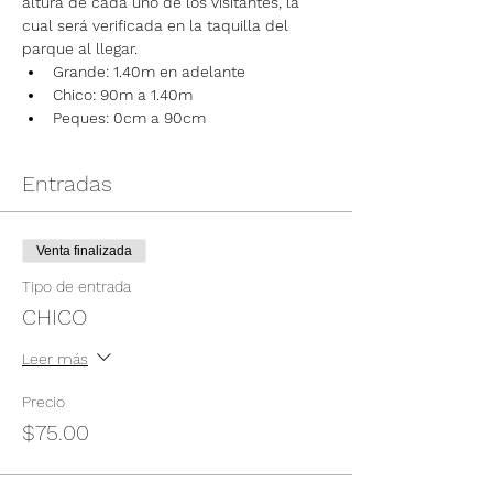
altura de cada uno de los visitantes, la 
cual será verificada en la taquilla del 
parque al llegar.
Grande: 1.40m en adelante
Chico: 90m a 1.40m
Peques: 0cm a 90cm
Entradas
Venta finalizada
Tipo de entrada
CHICO
Leer más
Precio
$75.00