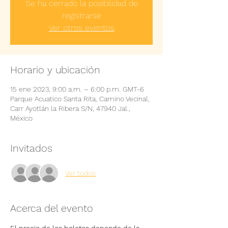
Se ha cerrado la posibilidad de
registrarse
Ver otros eventos
Horario y ubicación
15 ene 2023, 9:00 a.m. – 6:00 p.m. GMT-6
Parque Acuatico Santa Rita, Camino Vecinal,
Carr Ayotlán la Ribera S/N, 47940 Jal.,
México
Invitados
Ver todos
Acerca del evento