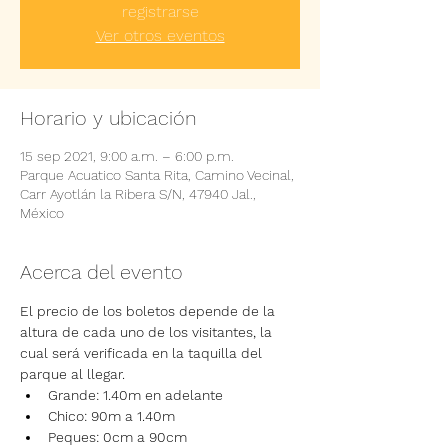
registrarse
Ver otros eventos
Horario y ubicación
15 sep 2021, 9:00 a.m. – 6:00 p.m.
Parque Acuatico Santa Rita, Camino Vecinal,
Carr Ayotlán la Ribera S/N, 47940 Jal.,
México
Acerca del evento
El precio de los boletos depende de la 
altura de cada uno de los visitantes, la 
cual será verificada en la taquilla del 
parque al llegar.
Grande: 1.40m en adelante
Chico: 90m a 1.40m
Peques: 0cm a 90cm