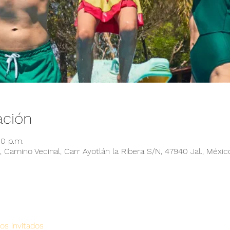
ación
00 p.m.
 Camino Vecinal, Carr Ayotlán la Ribera S/N, 47940 Jal., Méxic
os invitados