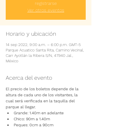
registrarse
Ver otros eventos
Horario y ubicación
14 sep 2022, 9:00 a.m. – 6:00 p.m. GMT-5
Parque Acuatico Santa Rita, Camino Vecinal,
Carr Ayotlán la Ribera S/N, 47940 Jal.,
México
Acerca del evento
El precio de los boletos depende de la 
altura de cada uno de los visitantes, la 
cual será verificada en la taquilla del 
parque al llegar.
Grande: 1.40m en adelante
Chico: 90m a 1.40m
Peques: 0cm a 90cm