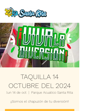
TAQUILLA 14
OCTUBRE DEL 2024
lun 14 de oct
  |  
Parque Acuatico Santa Rita
¡¡Somos el chapuzón de tu diversión!!