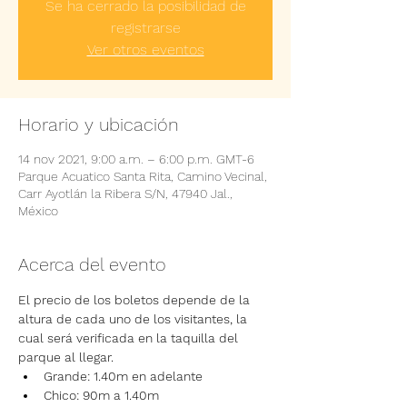
Se ha cerrado la posibilidad de
registrarse
Ver otros eventos
Horario y ubicación
14 nov 2021, 9:00 a.m. – 6:00 p.m. GMT-6
Parque Acuatico Santa Rita, Camino Vecinal,
Carr Ayotlán la Ribera S/N, 47940 Jal.,
México
Acerca del evento
El precio de los boletos depende de la 
altura de cada uno de los visitantes, la 
cual será verificada en la taquilla del 
parque al llegar.
Grande: 1.40m en adelante
Chico: 90m a 1.40m