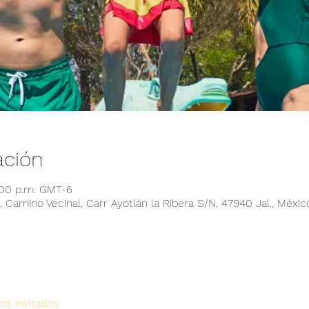
ación
:00 p.m. GMT-6
 Camino Vecinal, Carr Ayotlán la Ribera S/N, 47940 Jal., Méxic
os invitados