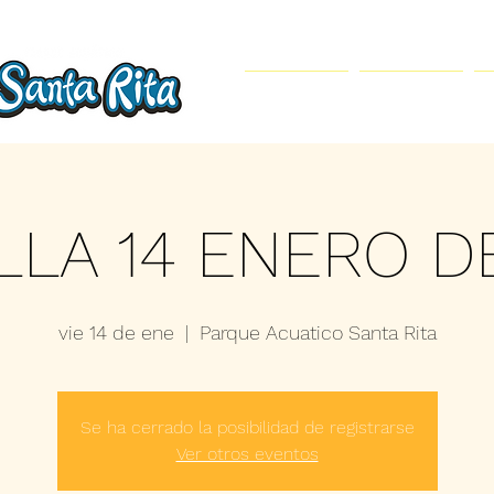
Inicio
Parque Acuático
LLA 14 ENERO D
vie 14 de ene
  |  
Parque Acuatico Santa Rita
Se ha cerrado la posibilidad de registrarse
Ver otros eventos