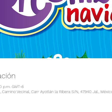
ación
00 p.m. GMT-6
 Camino Vecinal, Carr Ayotlán la Ribera S/N, 47940 Jal., Méxic