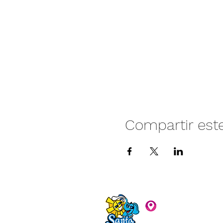
Compartir est
Camino vecinal S
Rivera. Santa Rita,
C.P. 47940