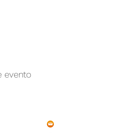
e evento
/N Ayotlán-La
parqueacuaticosantarita@hotmail.
 Ayotlán, Jal.